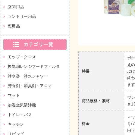
玄関用品
ランドリー用品
窓用品
モップ・クロス
ボ
え
換気扇レンジフードフィルタ
特長
ぶ
浄水器・浄水シャワー
終
ます
芳香剤・消臭剤・アロマ
マット
ワン
商品規格・素材
さ1
加湿空気清浄機
トイレ・バス
＜ワ
料金
り/
キッチン
円（
リビング