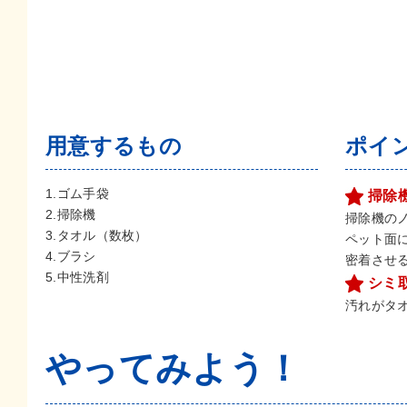
用意するもの
ポイ
1.ゴム手袋
掃除
2.掃除機
掃除機の
3.タオル（数枚）
ペット面
4.ブラシ
密着させ
5.中性洗剤
シミ
汚れがタ
やってみよう！