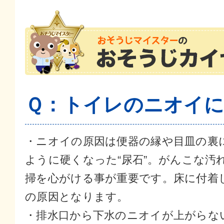
Ｑ：トイレのニオイ
・ニオイの原因は便器の縁や目皿の裏
ように硬くなった“尿石”。がんこな汚
掃を心がける事が重要です。床に付着
の原因となります。
・排水口から下水のニオイが上がらな