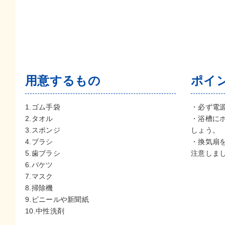
用意するもの
ポイ
1.ゴム手袋
・必ず電
2.タオル
・浴槽に
3.スポンジ
しょう。
4.ブラシ
・換気扇
5.歯ブラシ
注意しま
6.バケツ
7.マスク
8.掃除機
9.ビニールや新聞紙
10.中性洗剤