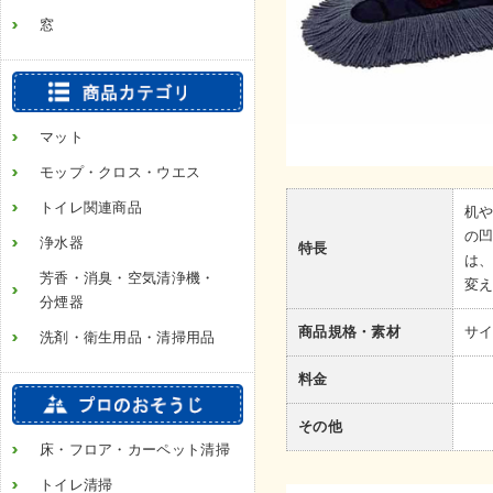
窓
マット
モップ・クロス・ウエス
トイレ関連商品
机
の
浄水器
特長
は
芳香・消臭・空気清浄機・
変
分煙器
商品規格・素材
サイ
洗剤・衛生用品・清掃用品
料金
その他
床・フロア・カーペット清掃
トイレ清掃