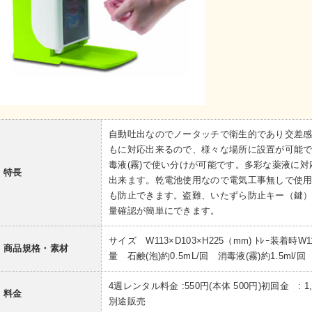
自動吐出なのでノータッチで衛生的であり交差
もに対応出来るので、様々な場所に設置が可能で
毒液(霧)で使い分けが可能です。多彩な薬液に
特長
出来ます。乾電池使用なので電気工事無しで使
も防止できます。盗難、いたずら防止キー（鍵
量確認が簡単にできます。
サイズ W113×D103×H225（mm) ﾄﾚｰ装着時W1
商品規格・素材
量 石鹸(泡)約0.5mL/回 消毒液(霧)約1.5ml/回
4週レンタル料金 :550円(本体 500円)初回金 : 
料金
別途販売