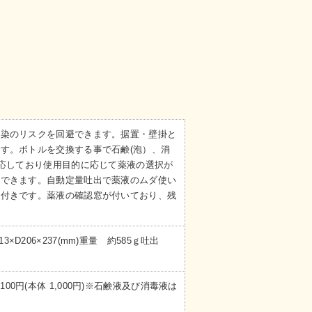
感染のリスクを回避できます。据置・壁掛と
す。ボトルを交換する事で石鹸(泡）、消
対応しており使用目的に応じて薬液の選択が
用できます。自動定量吐出で薬液のムダ使い
）付きです。薬液の確認窓が付いており、残
13×D206×237(mm)重量 約585ｇ吐出
1,100円(本体 1,000円)※石鹸液及び消毒液は