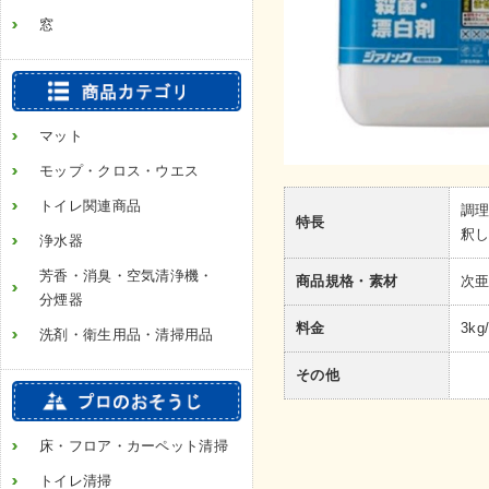
窓
マット
モップ・クロス・ウエス
トイレ関連商品
調
特長
釈
浄水器
芳香・消臭・空気清浄機・
商品規格・素材
次亜
分煙器
料金
3kg
洗剤・衛生用品・清掃用品
その他
床・フロア・カーペット清掃
トイレ清掃