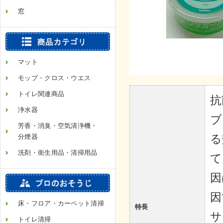
窓
マット
モップ・クロス・ウエス
トイレ関連商品
抗
浄水器
ブ
芳香・消臭・空気清浄機・
る
分煙器
洗剤・衛生用品・清掃用品
て
因
因
床・フロア・カーペット清掃
特長
サ
トイレ清掃