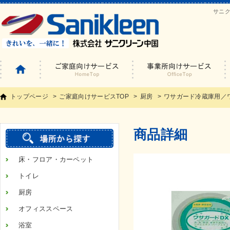
サニ
トップページ
ご家庭向けサービスTOP
厨房
ワサガード冷蔵庫用／
商品詳細
床・フロア・カーペット
トイレ
厨房
オフィススペース
浴室