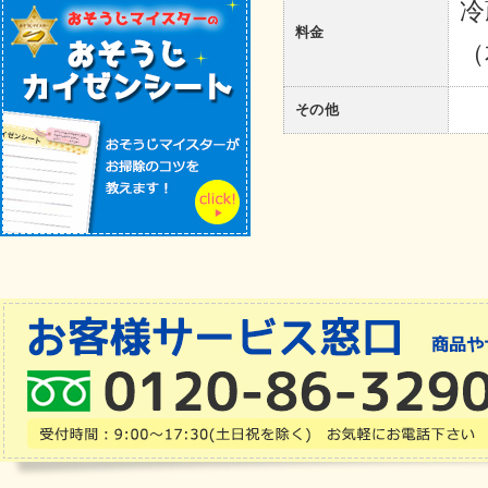
冷
料金
（
その他