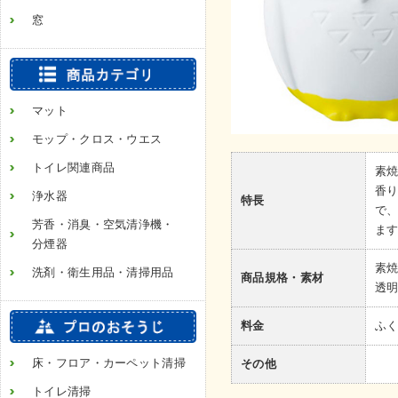
窓
マット
モップ・クロス・ウエス
トイレ関連商品
素焼
香
浄水器
特長
で
芳香・消臭・空気清浄機・
ま
分煙器
素焼
洗剤・衛生用品・清掃用品
商品規格・素材
透
料金
ふく
床・フロア・カーペット清掃
その他
トイレ清掃